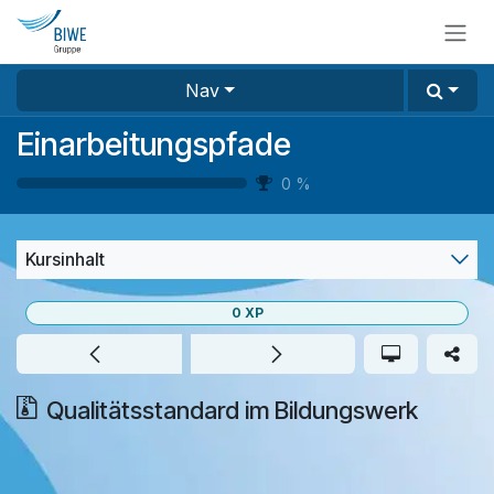
Zum Inhalt springen
Nav
Einarbeitungspfade
0
%
Kursinhalt
0
XP
Qualitätsstandard im Bildungswerk