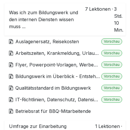
7
Lektionen
·
3
Was ich zum Bildungswerk und
Std.
den internen Diensten wissen
10
muss ...
Min.
Auslagenersatz, Reisekosten
Vorschau
Arbeitszeiten, Krankmeldung, Urlaubbeantragung, Weiterbildung, Pflichtunterweisung
Vorschau
Flyer, Powerpoint-Vorlagen, Werbematerialien, Visitenkarten, Leitfäden, Farbwerte, Schriften
Vorschau
Bildungswerk im Überblick - Entstehung, Niederlassungen/Standorte, Gesellschaften
Vorschau
Qualitätsstandard im Bildungswerk
Vorschau
IT-Richtlinien, Datenschutz, Datensicherung, Passwortverwaltung
Vorschau
Betriebsrat für BBQ-Mitarbeitende
Umfrage zur Einarbeitung
1
Lektionen
·