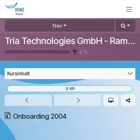
Zum Inhalt springen
Nav
Tria Technologies GmbH - RamonaTest
0
%
Kursinhalt
0
XP
Onboarding 2004