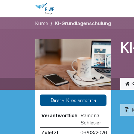
Zum Inhalt springen
Home
Jobs
Kurse
KI-Grundlagenschulung
K
K
Diesem Kurs beitreten
Verantwortlich
Ramona
Schlesier
Zuletzt
06/03/2026