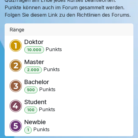
Punkte können auch im Forum gesammelt werden.
Folgen Sie diesem Link zu den Richtlinien des Forums.
Ränge
Doktor
Punkt
s
10.000
Master
Punkt
s
2.000
Bachelor
Punkt
s
500
Student
Punkt
s
100
Newbie
Punkt
s
1